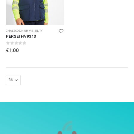
CHALECOS
,
HIGH-VISIBILITY
PERSEI HV9313
0
out of 5
€
1.00