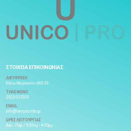
ΣΤΟΙΧΕΙΑ ΕΠΙΚΟΙΝΩΝΙΑΣ
ΔΙΕΥΘΥΝΣΗ
Κάτω Νευροκόπι 660 33
ΤΗΛΕΦΩΝΟ
2523 023300
EMAIL
info@tampouridis.gr
ΩΡΕΣ ΛΕΙΤΟΥΡΓΙΑΣ
Δευ - Παρ / 9:00πμ - 4:00μμ