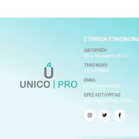
ΣΤΟΙΧΕΙΑ ΕΠΙΚΟΙΝΩΝΙ
ΔΙΕΥΘΥΝΣΗ
Κάτω Νευροκόπι 660 33
ΤΗΛΕΦΩΝΟ
2523 023300
EMAIL
info@tampouridis.gr
ΩΡΕΣ ΛΕΙΤΟΥΡΓΙΑΣ
Δευ - Παρ / 9:00πμ - 4:00μμ