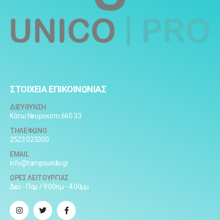
ΣΤΟΙΧΕΙΑ ΕΠΙΚΟΙΝΩΝΙΑΣ
ΔΙΕΥΘΥΝΣΗ
Κάτω Νευροκόπι 660 33
ΤΗΛΕΦΩΝΟ
2523 023300
EMAIL
info@tampouridis.gr
ΩΡΕΣ ΛΕΙΤΟΥΡΓΙΑΣ
Δευ - Παρ / 9:00πμ - 4:00μμ