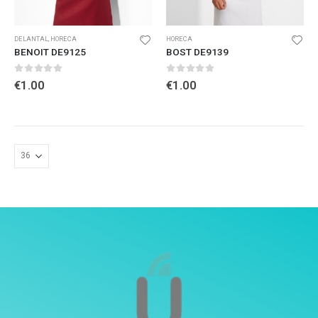
DELANTAL
,
HORECA
HORECA
BENOIT DE9125
BOST DE9139
0
out of 5
0
out of 5
€
1.00
€
1.00