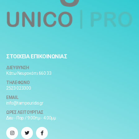
ΣΤΟΙΧΕΙΑ ΕΠΙΚΟΙΝΩΝΙΑΣ
ΔΙΕΥΘΥΝΣΗ
Κάτω Νευροκόπι 660 33
ΤΗΛΕΦΩΝΟ
2523 023300
EMAIL
info@tampouridis.gr
ΩΡΕΣ ΛΕΙΤΟΥΡΓΙΑΣ
Δευ - Παρ / 9:00πμ - 4:00μμ