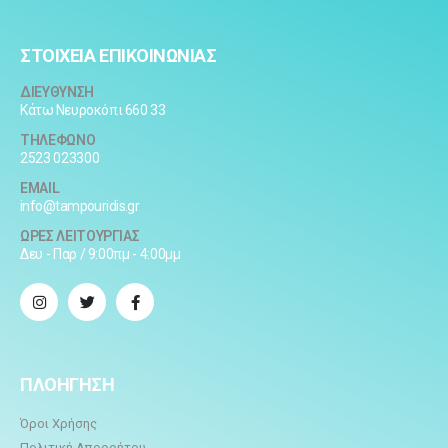
ΣΤΟΙΧΕΙΑ ΕΠΙΚΟΙΝΩΝΙΑΣ
ΔΙΕΥΘΥΝΣΗ
Κάτω Νευροκόπι 660 33
ΤΗΛΕΦΩΝΟ
2523 023300
EMAIL
info@tampouridis.gr
ΩΡΕΣ ΛΕΙΤΟΥΡΓΙΑΣ
Δευ - Παρ / 9:00πμ - 4:00μμ
ΠΛΟΗΓΗΣΗ
Όροι Χρήσης
Πολιτική Απορρήτου