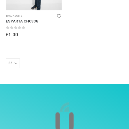
TRACKSUITS
ESPARTA CH0338
0
out of 5
€
1.00