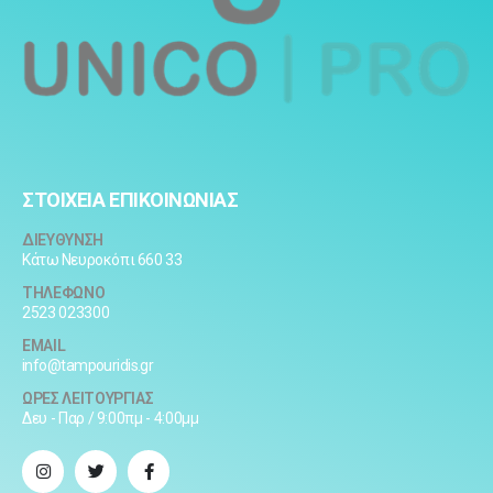
ΣΤΟΙΧΕΙΑ ΕΠΙΚΟΙΝΩΝΙΑΣ
ΔΙΕΥΘΥΝΣΗ
Κάτω Νευροκόπι 660 33
ΤΗΛΕΦΩΝΟ
2523 023300
EMAIL
info@tampouridis.gr
ΩΡΕΣ ΛΕΙΤΟΥΡΓΙΑΣ
Δευ - Παρ / 9:00πμ - 4:00μμ