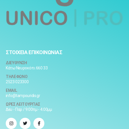
ΣΤΟΙΧΕΙΑ ΕΠΙΚΟΙΝΩΝΙΑΣ
ΔΙΕΥΘΥΝΣΗ
Κάτω Νευροκόπι 660 33
ΤΗΛΕΦΩΝΟ
2523 023300
EMAIL
info@tampouridis.gr
ΩΡΕΣ ΛΕΙΤΟΥΡΓΙΑΣ
Δευ - Παρ / 9:00πμ - 4:00μμ