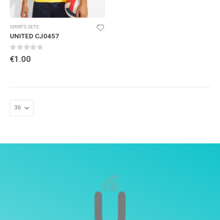
SPORTS SETS
UNITED CJ0457
0
out of 5
€
1.00