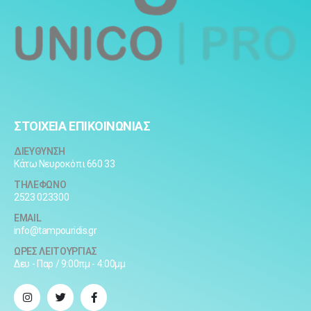
ΣΤΟΙΧΕΙΑ ΕΠΙΚΟΙΝΩΝΙΑΣ
ΔΙΕΥΘΥΝΣΗ
Κάτω Νευροκόπι 660 33
ΤΗΛΕΦΩΝΟ
2523 023300
EMAIL
info@tampouridis.gr
ΩΡΕΣ ΛΕΙΤΟΥΡΓΙΑΣ
Δευ - Παρ / 9:00πμ - 4:00μμ