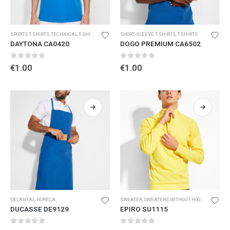
SPORTS T-SHIRTS
,
TECHNICAL T-SHIRTS AND POLO SHIRTS
SHORT-SLEEVE T-SHIRTS
,
T-SHIRTS
DAYTONA CA0420
DOGO PREMIUM CA6502
0
out of 5
0
out of 5
€
1.00
€
1.00
DELANTAL
,
HORECA
SWEATER
,
SWEATERS WITHOUT HOOD
,
TRACKSUI
DUCASSE DE9129
EPIRO SU1115
0
out of 5
0
out of 5