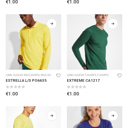
€
1.00
€
1.00
LONG-SLEEVE POLO SHIRTS
,
POLO SHIRTS
LONG-SLEEVE T-SHIRTS
,
T-SHIRTS
ESTRELLA L/S PO6635
EXTREME CA1217
0
out of 5
0
out of 5
€
1.00
€
1.00