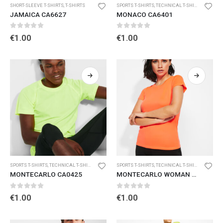
SHORT-SLEEVE T-SHIRTS
,
T-SHIRTS
SPORTS T-SHIRTS
,
TECHNICAL T-SHIRTS AND POLO SHIRTS
JAMAICA CA6627
MONACO CA6401
0
out of 5
0
out of 5
€
1.00
€
1.00
SPORTS T-SHIRTS
,
TECHNICAL T-SHIRTS AND POLO SHIRTS
SPORTS T-SHIRTS
,
TECHNICAL T-SHIRTS AND POLO SHIRTS
MONTECARLO CA0425
MONTECARLO WOMAN CA0423
0
out of 5
0
out of 5
€
1.00
€
1.00