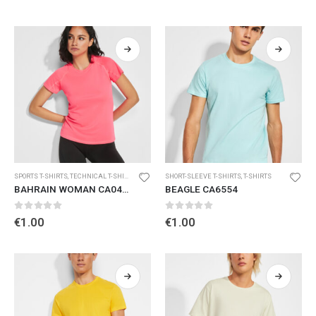
SPORTS T-SHIRTS
,
TECHNICAL T-SHIRTS AND POLO SHIRTS
SHORT-SLEEVE T-SHIRTS
,
T-SHIRTS
BAHRAIN WOMAN CA0408
BEAGLE CA6554
0
out of 5
0
out of 5
€
1.00
€
1.00