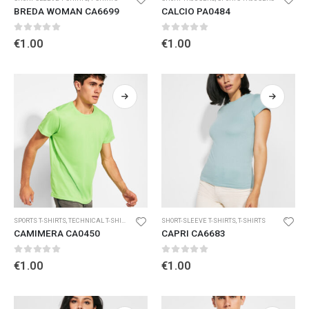
BREDA WOMAN CA6699
CALCIO PA0484
0
out of 5
0
out of 5
€
1.00
€
1.00
SPORTS T-SHIRTS
,
TECHNICAL T-SHIRTS AND POLO SHIRTS
SHORT-SLEEVE T-SHIRTS
,
T-SHIRTS
CAMIMERA CA0450
CAPRI CA6683
0
out of 5
0
out of 5
€
1.00
€
1.00