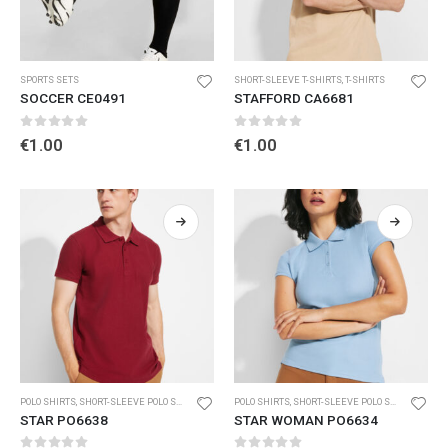
SPORTS SETS
SHORT-SLEEVE T-SHIRTS
,
T-SHIRTS
SOCCER CE0491
STAFFORD CA6681
0
out of 5
0
out of 5
€
1.00
€
1.00
POLO SHIRTS
,
SHORT-SLEEVE POLO SHIRTS
POLO SHIRTS
,
SHORT-SLEEVE POLO SHIRTS
STAR PO6638
STAR WOMAN PO6634