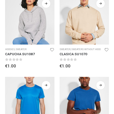
HOODIES
,
SWEATER
SWEATER
,
SWEATERS WITHOUT HOOD
CAPUCHA SU1087
CLASICA SU1070
0
out of 5
0
out of 5
€
1.00
€
1.00