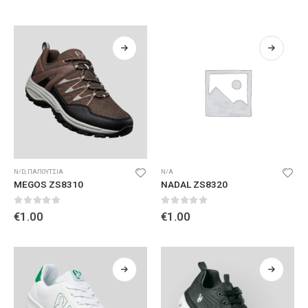
N/D
,
ΠΑΠΟΥΤΣΙΑ
N/A
MEGOS ZS8310
NADAL ZS8320
0
out of 5
0
out of 5
€
1.00
€
1.00