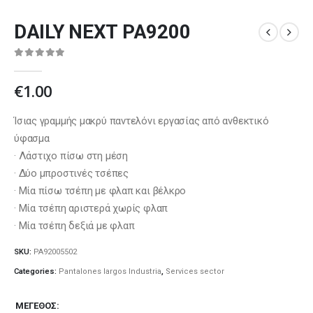
DAILY NEXT PA9200
0
out of 5
€
1.00
Ίσιας γραμμής μακρύ παντελόνι εργασίας από ανθεκτικό
ύφασμα
· Λάστιχο πίσω στη μέση
· Δύο μπροστινές τσέπες
· Μία πίσω τσέπη με φλαπ και βέλκρο
· Μία τσέπη αριστερά χωρίς φλαπ
· Μία τσέπη δεξιά με φλαπ
SKU:
PA92005502
Categories:
Pantalones largos Industria
,
Services sector
ΜΈΓΕΘΟΣ