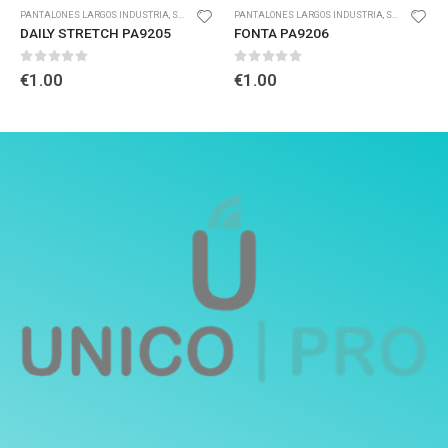
PANTALONES LARGOS INDUSTRIA
,
SERVICES SECTOR
PANTALONES LARGOS INDUSTRIA
,
SERVICES SECTOR
DAILY STRETCH PA9205
FONTA PA9206
0
out of 5
0
out of 5
€
1.00
€
1.00