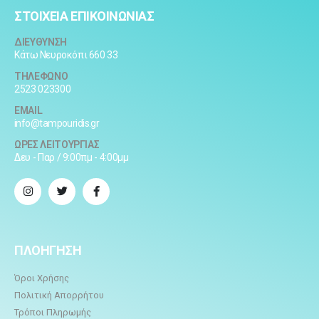
ΣΤΟΙΧΕΙΑ ΕΠΙΚΟΙΝΩΝΙΑΣ
ΔΙΕΥΘΥΝΣΗ
Κάτω Νευροκόπι 660 33
ΤΗΛΕΦΩΝΟ
2523 023300
EMAIL
info@tampouridis.gr
ΩΡΕΣ ΛΕΙΤΟΥΡΓΙΑΣ
Δευ - Παρ / 9:00πμ - 4:00μμ
ΠΛΟΗΓΗΣΗ
Όροι Χρήσης
Πολιτική Απορρήτου
Τρόποι Πληρωμής