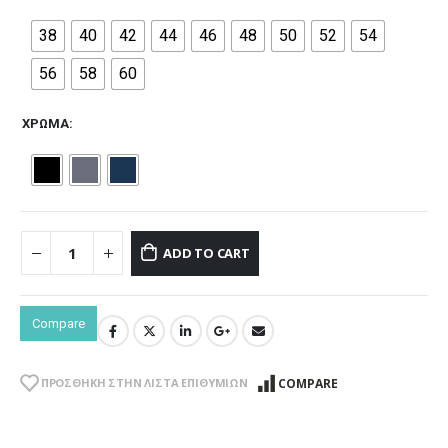
38
40
42
44
46
48
50
52
54
56
58
60
ΧΡΏΜΑ
ADD TO CART
Compare
COMPARE
ΠΡΌΣΘΉΚΗ ΣΤΗΝ ΛΊΣΤΑ ΕΠΙΘΥΜΙΏΝ