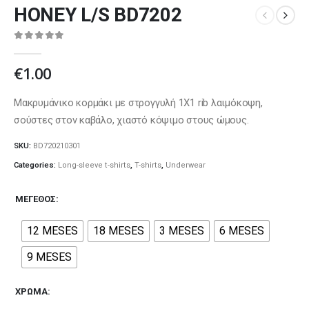
HONEY L/S BD7202
0
out of 5
€
1.00
Μακρυμάνικο κορμάκι με στρογγυλή 1Χ1 rib λαιμόκοψη,
σούστες στον καβάλο, χιαστό κόψιμο στους ώμους.
SKU:
BD720210301
Categories:
Long-sleeve t-shirts
,
T-shirts
,
Underwear
ΜΈΓΕΘΟΣ
12 MESES
18 MESES
3 MESES
6 MESES
9 MESES
ΧΡΏΜΑ