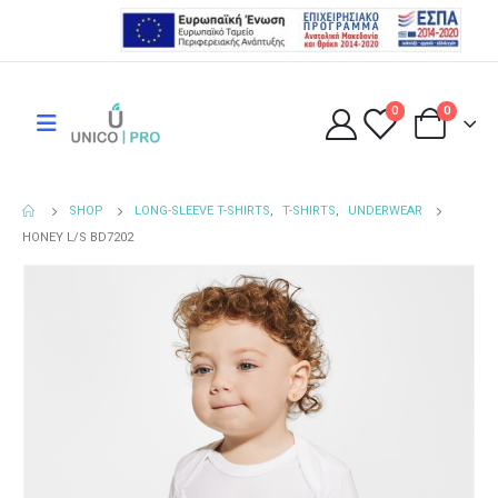
0
0
SHOP
LONG-SLEEVE T-SHIRTS
,
T-SHIRTS
,
UNDERWEAR
HONEY L/S BD7202