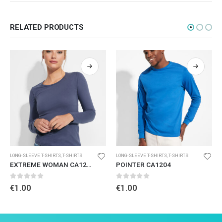
RELATED PRODUCTS
LONG-SLEEVE T-SHIRTS
,
T-SHIRTS
LONG-SLEEVE T-SHIRTS
,
T-SHIRTS
EXTREME WOMAN CA1218
POINTER CA1204
0
out of 5
0
out of 5
€
1.00
€
1.00