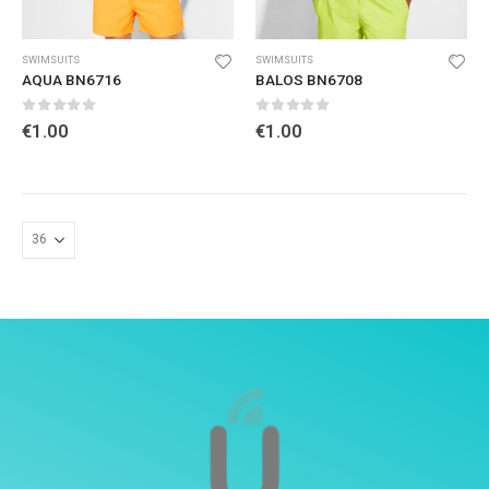
SWIMSUITS
SWIMSUITS
AQUA BN6716
BALOS BN6708
0
out of 5
0
out of 5
€
1.00
€
1.00