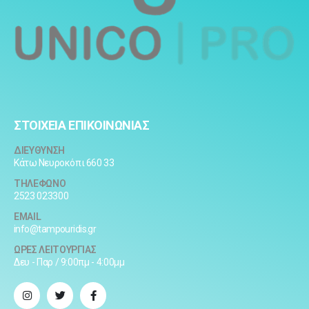
ΣΤΟΙΧΕΙΑ ΕΠΙΚΟΙΝΩΝΙΑΣ
ΔΙΕΥΘΥΝΣΗ
Κάτω Νευροκόπι 660 33
ΤΗΛΕΦΩΝΟ
2523 023300
EMAIL
info@tampouridis.gr
ΩΡΕΣ ΛΕΙΤΟΥΡΓΙΑΣ
Δευ - Παρ / 9:00πμ - 4:00μμ