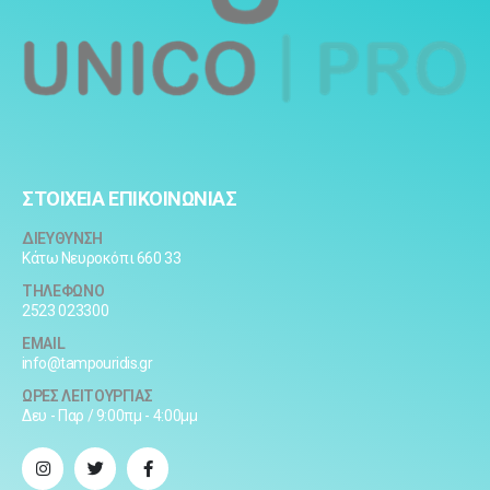
ΣΤΟΙΧΕΙΑ ΕΠΙΚΟΙΝΩΝΙΑΣ
ΔΙΕΥΘΥΝΣΗ
Κάτω Νευροκόπι 660 33
ΤΗΛΕΦΩΝΟ
2523 023300
EMAIL
info@tampouridis.gr
ΩΡΕΣ ΛΕΙΤΟΥΡΓΙΑΣ
Δευ - Παρ / 9:00πμ - 4:00μμ