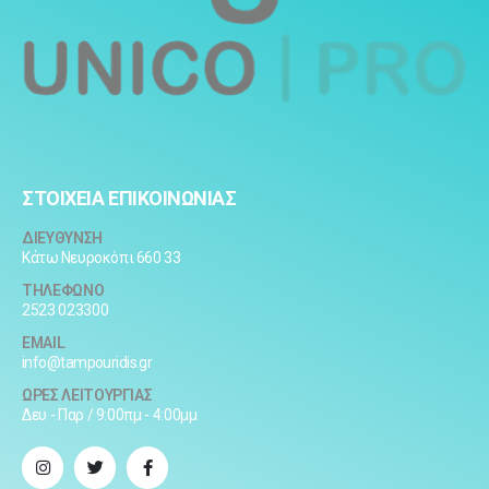
ΣΤΟΙΧΕΙΑ ΕΠΙΚΟΙΝΩΝΙΑΣ
ΔΙΕΥΘΥΝΣΗ
Κάτω Νευροκόπι 660 33
ΤΗΛΕΦΩΝΟ
2523 023300
EMAIL
info@tampouridis.gr
ΩΡΕΣ ΛΕΙΤΟΥΡΓΙΑΣ
Δευ - Παρ / 9:00πμ - 4:00μμ