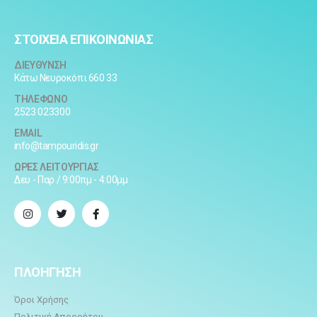
ΣΤΟΙΧΕΙΑ ΕΠΙΚΟΙΝΩΝΙΑΣ
ΔΙΕΥΘΥΝΣΗ
Κάτω Νευροκόπι 660 33
ΤΗΛΕΦΩΝΟ
2523 023300
EMAIL
info@tampouridis.gr
ΩΡΕΣ ΛΕΙΤΟΥΡΓΙΑΣ
Δευ - Παρ / 9:00πμ - 4:00μμ
ΠΛΟΗΓΗΣΗ
Όροι Χρήσης
Πολιτική Απορρήτου