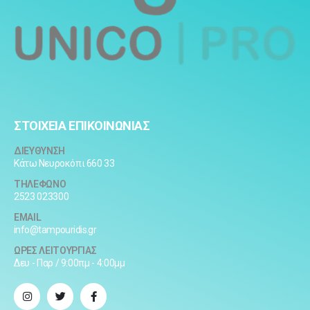
ΣΤΟΙΧΕΙΑ ΕΠΙΚΟΙΝΩΝΙΑΣ
ΔΙΕΥΘΥΝΣΗ
Κάτω Νευροκόπι 660 33
ΤΗΛΕΦΩΝΟ
2523 023300
EMAIL
info@tampouridis.gr
ΩΡΕΣ ΛΕΙΤΟΥΡΓΙΑΣ
Δευ - Παρ / 9:00πμ - 4:00μμ