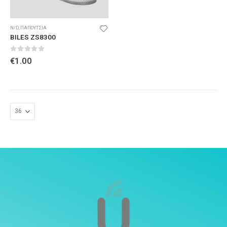
N/D
,
ΠΑΠΟΥΤΣΙΑ
BILES ZS8300
0
out of 5
€
1.00