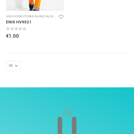
HIGH-VISIBILITY
,
PANTALONES ALTA VISIBILIDAD
ENIX HV9321
0
out of 5
€
1.00