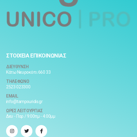
ΣΤΟΙΧΕΙΑ ΕΠΙΚΟΙΝΩΝΙΑΣ
ΔΙΕΥΘΥΝΣΗ
Κάτω Νευροκόπι 660 33
ΤΗΛΕΦΩΝΟ
2523 023300
EMAIL
info@tampouridis.gr
ΩΡΕΣ ΛΕΙΤΟΥΡΓΙΑΣ
Δευ - Παρ / 9:00πμ - 4:00μμ