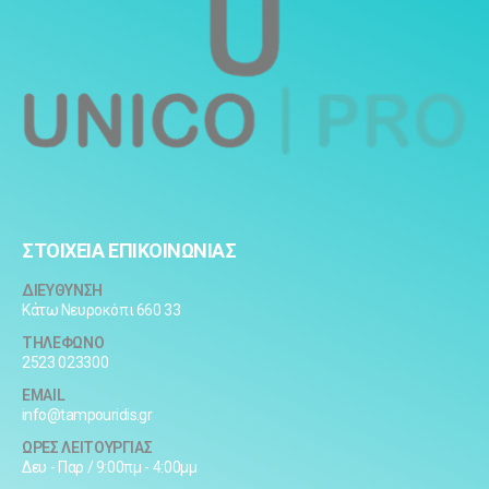
ΣΤΟΙΧΕΙΑ ΕΠΙΚΟΙΝΩΝΙΑΣ
ΔΙΕΥΘΥΝΣΗ
Κάτω Νευροκόπι 660 33
ΤΗΛΕΦΩΝΟ
2523 023300
EMAIL
info@tampouridis.gr
ΩΡΕΣ ΛΕΙΤΟΥΡΓΙΑΣ
Δευ - Παρ / 9:00πμ - 4:00μμ