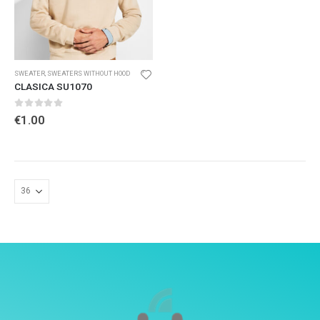
SWEATER
,
SWEATERS WITHOUT HOOD
CLASICA SU1070
0
out of 5
€
1.00