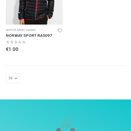
WINTER SPORT
,
ΣΑΚΑΚΙ
NORWAY SPORT RA5097
0
out of 5
€
1.00