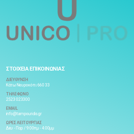
ΣΤΟΙΧΕΙΑ ΕΠΙΚΟΙΝΩΝΙΑΣ
ΔΙΕΥΘΥΝΣΗ
Κάτω Νευροκόπι 660 33
ΤΗΛΕΦΩΝΟ
2523 023300
EMAIL
info@tampouridis.gr
ΩΡΕΣ ΛΕΙΤΟΥΡΓΙΑΣ
Δευ - Παρ / 9:00πμ - 4:00μμ