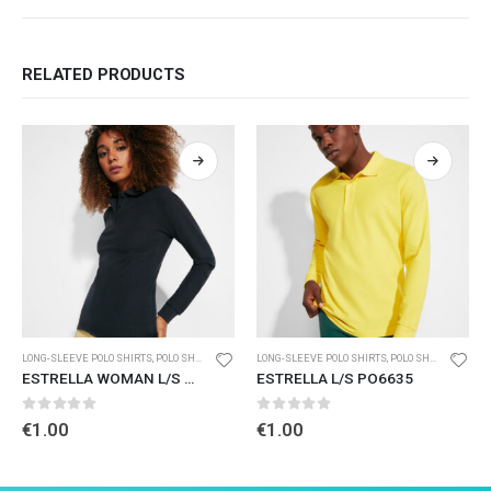
RELATED PRODUCTS
LONG-SLEEVE POLO SHIRTS
,
POLO SHIRTS
LONG-SLEEVE POLO SHIRTS
,
POLO SHIRTS
ESTRELLA WOMAN L/S PO6636
ESTRELLA L/S PO6635
0
out of 5
0
out of 5
€
1.00
€
1.00