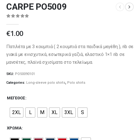
CARPE PO5009
0
out of 5
€
1.00
Πατιλέτα με 3 κουμπιά ( 2 κουμπιά στα παιδικά μεγέθη ), rib σε
γιακά με ενισχυτικά, εσωτερικά γαζιά, ελαστικό 1×1 rib σε
μανσέτες, πλαϊνά σχισίματα στο τελείωμα.
SKU:
PO50090101
Categories:
Long-sleeve polo shirts
,
Polo shirts
ΜΈΓΕΘΟΣ
2XL
L
M
XL
3XL
S
ΧΡΏΜΑ