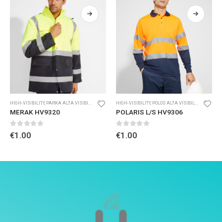
HIGH-VISIBILITY
,
PARKA ALTA VISIBILIDAD
HIGH-VISIBILITY
,
POLOS ALTA VISIBILIDAD
MERAK HV9320
POLARIS L/S HV9306
0
out of 5
0
out of 5
€
1.00
€
1.00