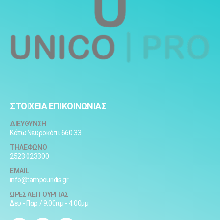
ΣΤΟΙΧΕΙΑ ΕΠΙΚΟΙΝΩΝΙΑΣ
ΔΙΕΥΘΥΝΣΗ
Κάτω Νευροκόπι 660 33
ΤΗΛΕΦΩΝΟ
2523 023300
EMAIL
info@tampouridis.gr
ΩΡΕΣ ΛΕΙΤΟΥΡΓΙΑΣ
Δευ - Παρ / 9:00πμ - 4:00μμ