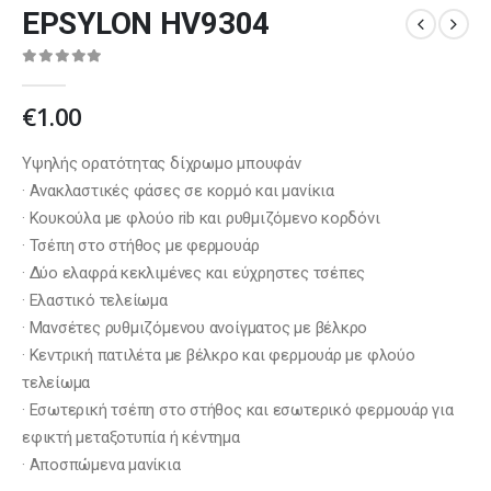
EPSYLON HV9304
0
out of 5
€
1.00
Υψηλής ορατότητας δίχρωμο μπουφάν
· Ανακλαστικές φάσες σε κορμό και μανίκια
· Κουκούλα με φλούο rib και ρυθμιζόμενο κορδόνι
· Τσέπη στο στήθος με φερμουάρ
· Δύο ελαφρά κεκλιμένες και εύχρηστες τσέπες
· Ελαστικό τελείωμα
· Μανσέτες ρυθμιζόμενου ανοίγματος με βέλκρο
· Κεντρική πατιλέτα με βέλκρο και φερμουάρ με φλούο
τελείωμα
· Εσωτερική τσέπη στο στήθος και εσωτερικό φερμουάρ για
εφικτή μεταξοτυπία ή κέντημα
· Αποσπώμενα μανίκια