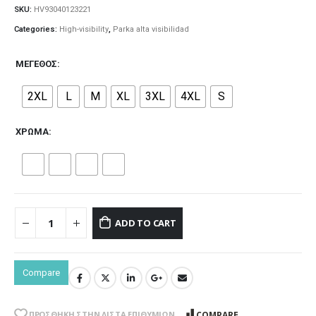
SKU:
HV93040123221
Categories:
High-visibility
,
Parka alta visibilidad
ΜΈΓΕΘΟΣ
2XL
L
M
XL
3XL
4XL
S
ΧΡΏΜΑ
ADD TO CART
Compare
COMPARE
ΠΡΌΣΘΉΚΗ ΣΤΗΝ ΛΊΣΤΑ ΕΠΙΘΥΜΙΏΝ