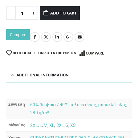
ADD TO CART
Compare
COMPARE
ΠΡΌΣΘΉΚΗ ΣΤΗΝ ΛΊΣΤΑ ΕΠΙΘΥΜΙΏΝ
ADDITIONAL INFORMATION
Σύνθεση
60% βαμβάκι / 40% πολυεστέρας, μπουκλέ φλις,
280 g/m².
Μέγεθος
2XL
,
L
,
M
,
XL
,
3XL
,
S
,
XS
Χρώμα