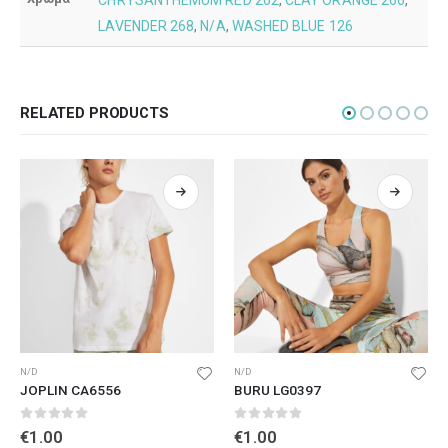
CHRYSANTHEMUM RED 262
,
CLAY ORANGE 266
,
LAVENDER 268
,
N/A
,
WASHED BLUE 126
RELATED PRODUCTS
N/D
N/D
JOPLIN CA6556
BURU LG0397
0
out of 5
0
out of 5
€
1.00
€
1.00