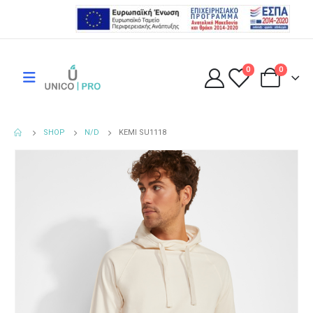
0
0
SHOP
N/D
KEMI SU1118