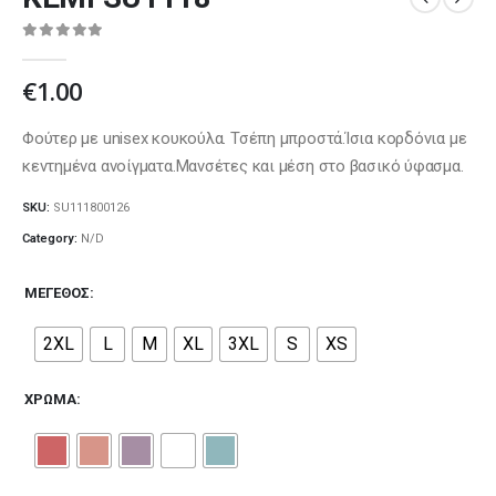
0
out of 5
€
1.00
Φούτερ με unisex κουκούλα. Τσέπη μπροστά.Ίσια κορδόνια με
κεντημένα ανοίγματα.Μανσέτες και μέση στο βασικό ύφασμα.
SKU:
SU111800126
Category:
N/D
ΜΈΓΕΘΟΣ
2XL
L
M
XL
3XL
S
XS
ΧΡΏΜΑ