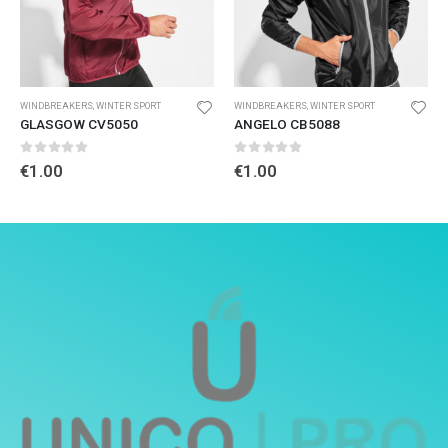
WINDBREAKERS
,
WINTER SPORT
WINDBREAKERS
,
WINTER SPORT
GLASGOW CV5050
ANGELO CB5088
0
out of 5
0
out of 5
€
1.00
€
1.00