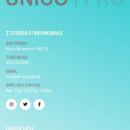
ΣΤΟΙΧΕΙΑ ΕΠΙΚΟΙΝΩΝΙΑΣ
ΔΙΕΥΘΥΝΣΗ
Κάτω Νευροκόπι 660 33
ΤΗΛΕΦΩΝΟ
2523 023300
EMAIL
info@tampouridis.gr
ΩΡΕΣ ΛΕΙΤΟΥΡΓΙΑΣ
Δευ - Παρ / 9:00πμ - 4:00μμ
ΠΛΟΗΓΗΣΗ