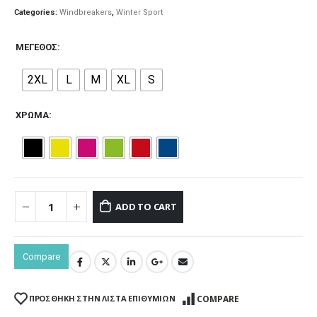
Categories:
Windbreakers
,
Winter Sport
ΜΈΓΕΘΟΣ
2XL
L
M
XL
S
ΧΡΏΜΑ
ADD TO CART
Compare
COMPARE
ΠΡΌΣΘΉΚΗ ΣΤΗΝ ΛΊΣΤΑ ΕΠΙΘΥΜΙΏΝ