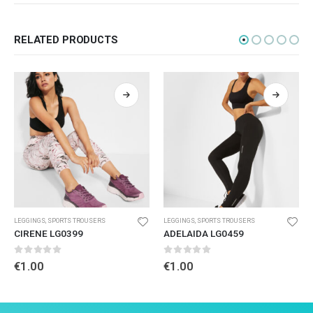
RELATED PRODUCTS
LEGGINGS
,
SPORTS TROUSERS
LEGGINGS
,
SPORTS TROUSERS
CIRENE LG0399
ADELAIDA LG0459
0
out of 5
0
out of 5
€
1.00
€
1.00