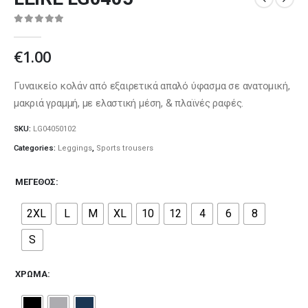
0
out of 5
€
1.00
Γυναικείο κολάν από εξαιρετικά απαλό ύφασμα σε ανατομική,
μακριά γραμμή, με ελαστική μέση, & πλαϊνές ραφές.
SKU:
LG04050102
Categories:
Leggings
,
Sports trousers
ΜΈΓΕΘΟΣ
2XL
L
M
XL
10
12
4
6
8
S
ΧΡΏΜΑ