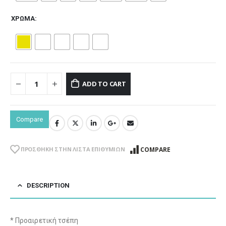
ΧΡΏΜΑ
ADD TO CART
Compare
COMPARE
ΠΡΌΣΘΉΚΗ ΣΤΗΝ ΛΊΣΤΑ ΕΠΙΘΥΜΙΏΝ
DESCRIPTION
* Προαιρετική τσέπη