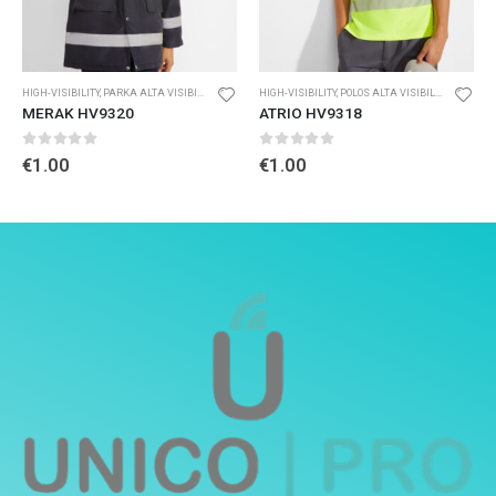
HIGH-VISIBILITY
,
PARKA ALTA VISIBILIDAD
HIGH-VISIBILITY
,
POLOS ALTA VISIBILIDAD
MERAK HV9320
ATRIO HV9318
0
out of 5
0
out of 5
€
1.00
€
1.00