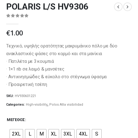
POLARIS L/S HV9306
0
out of 5
€
1.00
Τεχνικό, υψηλής ορατότητας μακρυμάνικο πόλο με δύο
ανακλαστικές φάσες στο κορμό και στα μανίκια
· Πατιλέτα με 3 κουμπιά
· 1×1 rib σε λαιμό & μανσέτες
· Αντικνησμώδες & εύκολο στο στέγνωμα ύφασμα
· Προαιρετική τσέπη
SKU:
HV930601221
Categories:
High-visibility
,
Polos Alta visibilidad
ΜΈΓΕΘΟΣ
2XL
L
M
XL
3XL
4XL
S