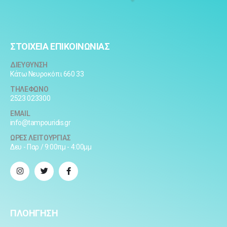
ΣΤΟΙΧΕΙΑ ΕΠΙΚΟΙΝΩΝΙΑΣ
ΔΙΕΥΘΥΝΣΗ
Κάτω Νευροκόπι 660 33
ΤΗΛΕΦΩΝΟ
2523 023300
EMAIL
info@tampouridis.gr
ΩΡΕΣ ΛΕΙΤΟΥΡΓΙΑΣ
Δευ - Παρ / 9:00πμ - 4:00μμ
ΠΛΟΗΓΗΣΗ