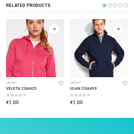
RELATED PRODUCTS
JACKET
JACKET
VELETA CQ6425
ULAN CQ6439
0
out of 5
0
out of 5
€
1.00
€
1.00