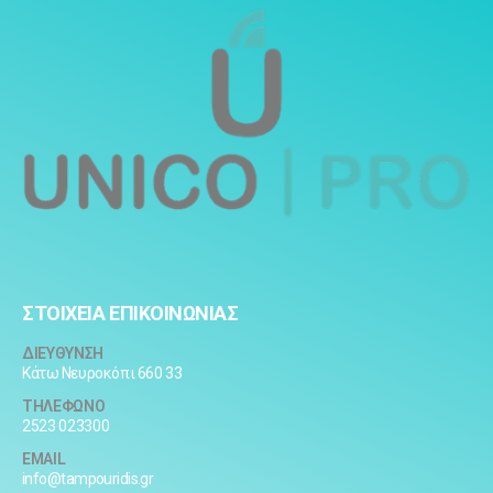
ΣΤΟΙΧΕΙΑ ΕΠΙΚΟΙΝΩΝΙΑΣ
ΔΙΕΥΘΥΝΣΗ
Κάτω Νευροκόπι 660 33
ΤΗΛΕΦΩΝΟ
2523 023300
EMAIL
info@tampouridis.gr