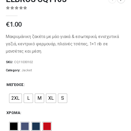
0
out of 5
€
1.00
Μακρυμάνικη ζακέτα με μάο γιακά & εσωτερικά, ενισχυτικά
γαζιά, κεντρικό φερμουάρ, πλαϊνές τσέπες, 1×1 rib σε
μανσέτες και μέση.
SKU:
CQ11030102
Category:
Jacket
ΜΈΓΕΘΟΣ
2XL
L
M
XL
S
ΧΡΏΜΑ