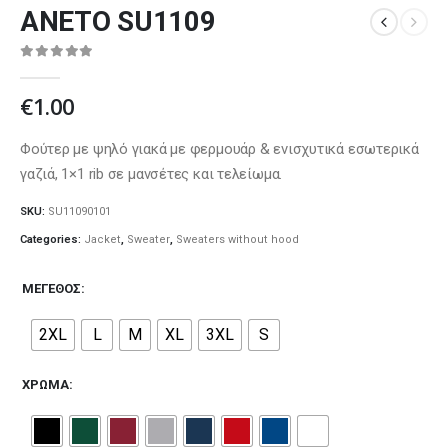
ANETO SU1109
0
out of 5
€
1.00
Φούτερ με ψηλό γιακά με φερμουάρ & ενισχυτικά εσωτερικά
γαζιά, 1×1 rib σε μανσέτες και τελείωμα.
SKU:
SU11090101
Categories:
Jacket
,
Sweater
,
Sweaters without hood
ΜΈΓΕΘΟΣ
2XL
L
M
XL
3XL
S
ΧΡΏΜΑ