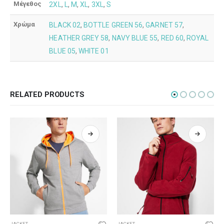
Μέγεθος
2XL
,
L
,
M
,
XL
,
3XL
,
S
Χρώμα
BLACK 02
,
BOTTLE GREEN 56
,
GARNET 57
,
HEATHER GREY 58
,
NAVY BLUE 55
,
RED 60
,
ROYAL
BLUE 05
,
WHITE 01
RELATED PRODUCTS
JACKET
JACKET