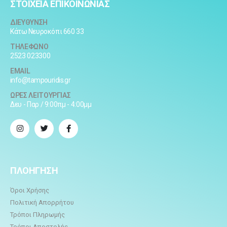
ΣΤΟΙΧΕΙΑ ΕΠΙΚΟΙΝΩΝΙΑΣ
ΔΙΕΥΘΥΝΣΗ
Κάτω Νευροκόπι 660 33
ΤΗΛΕΦΩΝΟ
2523 023300
EMAIL
info@tampouridis.gr
ΩΡΕΣ ΛΕΙΤΟΥΡΓΙΑΣ
Δευ - Παρ / 9:00πμ - 4:00μμ
ΠΛΟΗΓΗΣΗ
Όροι Χρήσης
Πολιτική Απορρήτου
Τρόποι Πληρωμής
Τρόποι Αποστολής