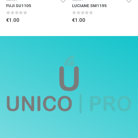
FUJI SU1105
LUCIANE SM1195
0
out of 5
0
out of 5
€
1.00
€
1.00