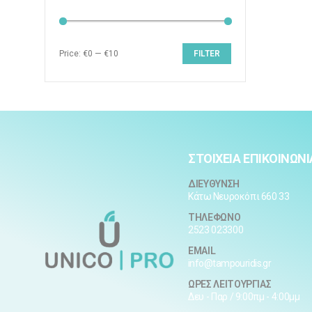
Price:
€0
—
€10
FILTER
ΣΤΟΙΧΕΙΑ ΕΠΙΚΟΙΝΩΝΙ
ΔΙΕΥΘΥΝΣΗ
Κάτω Νευροκόπι 660 33
ΤΗΛΕΦΩΝΟ
2523 023300
EMAIL
info@tampouridis.gr
ΩΡΕΣ ΛΕΙΤΟΥΡΓΙΑΣ
Δευ - Παρ / 9:00πμ - 4:00μμ