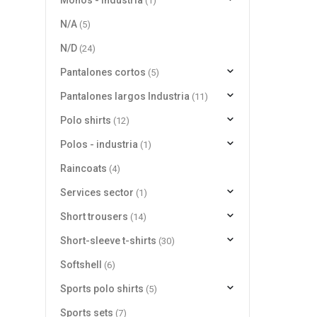
Monos - industria
(1)
N/A
(5)
N/D
(24)
Pantalones cortos
(5)
Pantalones largos Industria
(11)
Polo shirts
(12)
Polos - industria
(1)
Raincoats
(4)
Services sector
(1)
Short trousers
(14)
Short-sleeve t-shirts
(30)
Softshell
(6)
Sports polo shirts
(5)
Sports sets
(7)