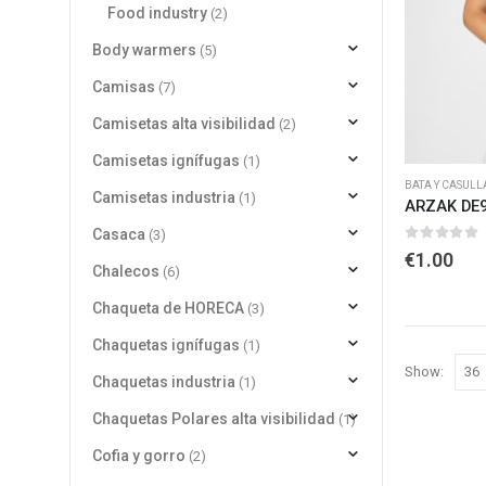
Food industry
(2)
Body warmers
(5)
Camisas
(7)
Camisetas alta visibilidad
(2)
Camisetas ignífugas
(1)
BATA Y CASULL
Camisetas industria
(1)
ARZAK DE
Casaca
(3)
0
out of 
€
1.00
Chalecos
(6)
Chaqueta de HORECA
(3)
Chaquetas ignífugas
(1)
Show:
Chaquetas industria
(1)
Chaquetas Polares alta visibilidad
(1)
Cofia y gorro
(2)