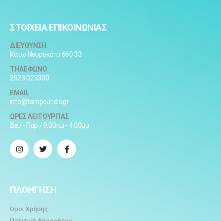
ΣΤΟΙΧΕΙΑ ΕΠΙΚΟΙΝΩΝΙΑΣ
ΔΙΕΥΘΥΝΣΗ
Κάτω Νευροκόπι 660 33
ΤΗΛΕΦΩΝΟ
2523 023300
EMAIL
info@tampouridis.gr
ΩΡΕΣ ΛΕΙΤΟΥΡΓΙΑΣ
Δευ - Παρ / 9:00πμ - 4:00μμ
ΠΛΟΗΓΗΣΗ
Όροι Χρήσης
Πολιτική Απορρήτου