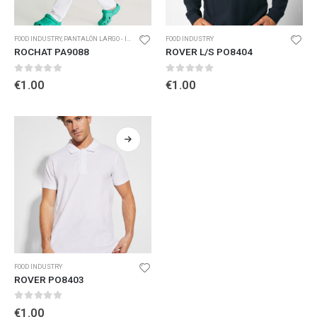
FOOD INDUSTRY
,
PANTALÓN LARGO - IND. ALIMENTARIA
FOOD INDUSTRY
ROCHAT PA9088
ROVER L/S PO8404
0
out of 5
0
out of 5
€
1.00
€
1.00
FOOD INDUSTRY
ROVER PO8403
0
out of 5
€
1.00