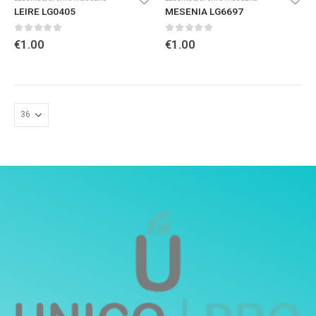
LEIRE LG0405
MESENIA LG6697
0
out of 5
0
out of 5
€
1.00
€
1.00