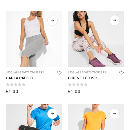
LEGGINGS
,
SPORTS TROUSERS
LEGGINGS
,
SPORTS TROUSERS
CARLA PA0317
CIRENE LG0399
0
out of 5
0
out of 5
€
1.00
€
1.00