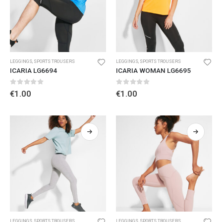
LEGGINGS
,
SPORTS TROUSERS
LEGGINGS
,
SPORTS TROUSERS
ICARIA LG6694
ICARIA WOMAN LG6695
0
out of 5
0
out of 5
€
1.00
€
1.00
LEGGINGS
,
SPORTS TROUSERS
LEGGINGS
,
SPORTS TROUSERS