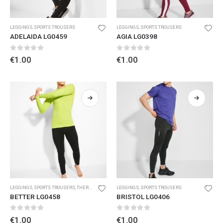
LEGGINGS
,
SPORTS TROUSERS
LEGGINGS
,
SPORTS TROUSERS
ADELAIDA LG0459
AGIA LG0398
0
out of 5
0
out of 5
€
1.00
€
1.00
LEGGINGS
,
SPORTS TROUSERS
,
THERMAL T-SHIRTS AND LEGGINGS
LEGGINGS
,
SPORTS TROUSERS
,
WINTER SPORT
BETTER LG0458
BRISTOL LG0406
0
out of 5
0
out of 5
€
1.00
€
1.00