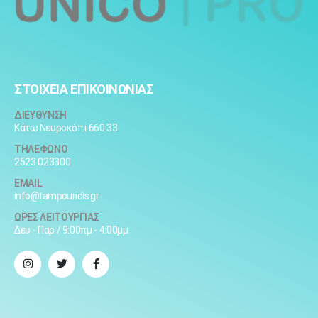
ΣΤΟΙΧΕΙΑ ΕΠΙΚΟΙΝΩΝΙΑΣ
ΔΙΕΥΘΥΝΣΗ
Κάτω Νευροκόπι 660 33
ΤΗΛΕΦΩΝΟ
2523 023300
EMAIL
info@tampouridis.gr
ΩΡΕΣ ΛΕΙΤΟΥΡΓΙΑΣ
Δευ - Παρ / 9:00πμ - 4:00μμ