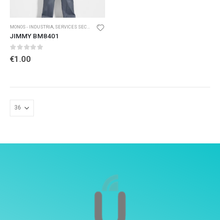
MONOS - INDUSTRIA
,
SERVICES SECTOR
JIMMY BM8401
0
out of 5
€
1.00