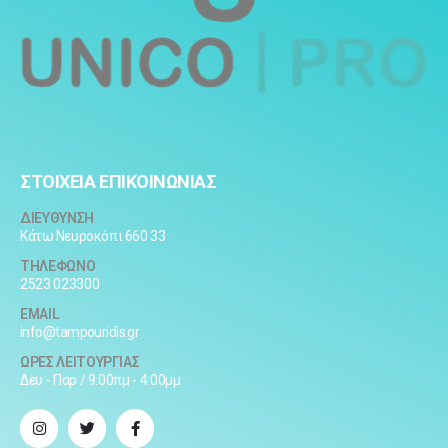
ΣΤΟΙΧΕΙΑ ΕΠΙΚΟΙΝΩΝΙΑΣ
ΔΙΕΥΘΥΝΣΗ
Κάτω Νευροκόπι 660 33
ΤΗΛΕΦΩΝΟ
2523 023300
EMAIL
info@tampouridis.gr
ΩΡΕΣ ΛΕΙΤΟΥΡΓΙΑΣ
Δευ - Παρ / 9:00πμ - 4:00μμ