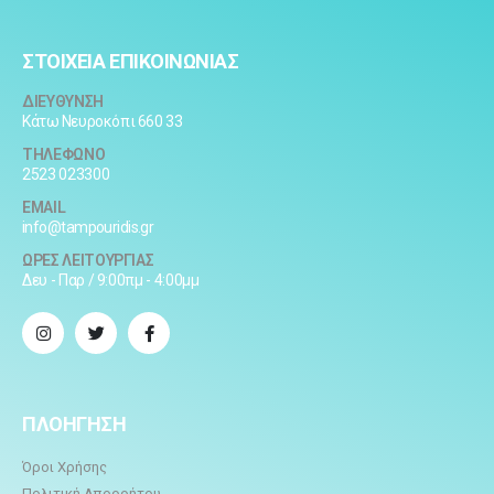
ΣΤΟΙΧΕΙΑ ΕΠΙΚΟΙΝΩΝΙΑΣ
ΔΙΕΥΘΥΝΣΗ
Κάτω Νευροκόπι 660 33
ΤΗΛΕΦΩΝΟ
2523 023300
EMAIL
info@tampouridis.gr
ΩΡΕΣ ΛΕΙΤΟΥΡΓΙΑΣ
Δευ - Παρ / 9:00πμ - 4:00μμ
ΠΛΟΗΓΗΣΗ
Όροι Χρήσης
Πολιτική Απορρήτου