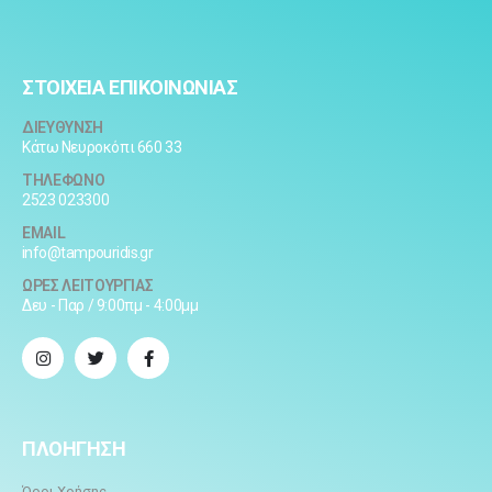
ΣΤΟΙΧΕΙΑ ΕΠΙΚΟΙΝΩΝΙΑΣ
ΔΙΕΥΘΥΝΣΗ
Κάτω Νευροκόπι 660 33
ΤΗΛΕΦΩΝΟ
2523 023300
EMAIL
info@tampouridis.gr
ΩΡΕΣ ΛΕΙΤΟΥΡΓΙΑΣ
Δευ - Παρ / 9:00πμ - 4:00μμ
ΠΛΟΗΓΗΣΗ
Όροι Χρήσης