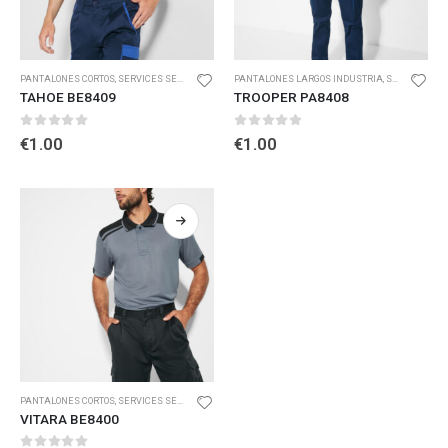
PANTALONES CORTOS
,
SERVICES SECTOR
PANTALONES LARGOS INDUSTRIA
,
SERVICES SECTOR
TAHOE BE8409
TROOPER PA8408
0
out of 5
0
out of 5
€
1.00
€
1.00
PANTALONES CORTOS
,
SERVICES SECTOR
VITARA BE8400